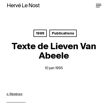
Menu
Skip
Hervé Le Nost
to
main
content
1995
Publications
Texte de Lieven Van
Abeele
10 juin 1995
← Repères