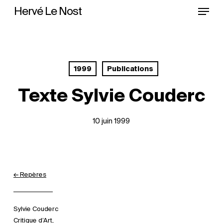
Menu
Skip
Hervé Le Nost
to
main
content
1999
Publications
Texte Sylvie Couderc
10 juin 1999
← Repères
Sylvie Couderc
Critique d’Art,