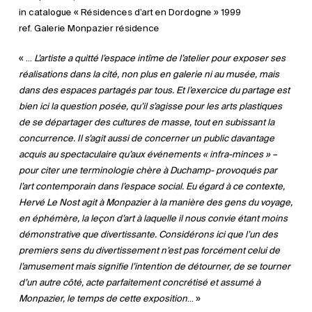
in catalogue « Résidences d’art en Dordogne » 1999
ref. Galerie Monpazier résidence
« …
L’artiste a quitté l’espace intîme de l’atelier pour exposer ses
réalisations dans la cité, non plus en galerie ni au musée, mais
dans des espaces partagés par tous. Et l’exercice du partage est
bien ici la question posée, qu’il s’agisse pour les arts plastiques
de se départager des cultures de masse, tout en subissant la
concurrence. Il s’agit aussi de concerner un public davantage
acquis au spectaculaire qu’aux événements « infra-minces » –
pour citer une terminologie chère à Duchamp- provoqués par
l’art contemporain dans l’espace social. Eu égard à ce contexte,
Hervé Le Nost agit à Monpazier à la manière des gens du voyage,
en éphémère, la leçon d’art à laquelle il nous convie étant moins
démonstrative que divertissante. Considérons ici que l’un des
premiers sens du divertissement n’est pas forcément celui de
l’amusement mais signifie l’intention de détourner, de se tourner
d’un autre côté, acte parfaitement concrétisé et assumé à
Monpazier, le temps de cette exposition
… »