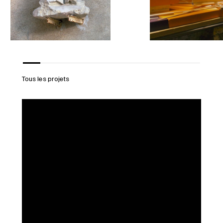
Tous les projets
InvisiblesFrac
Bretagne