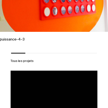
fortement ce collège.
puissance-4-3
Tous les projets
InvisiblesFrac
Bretagne