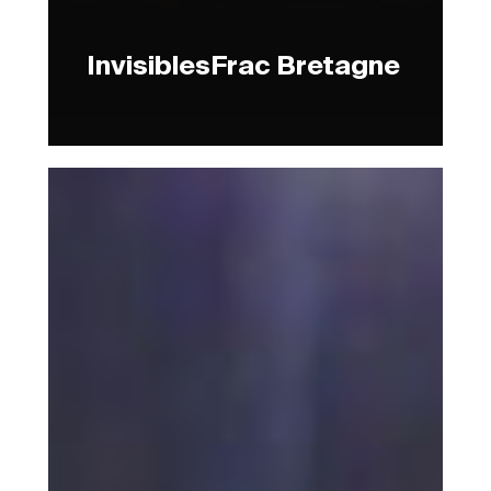
InvisiblesFrac Bretagne
MarathonMusée
de
la
Poste