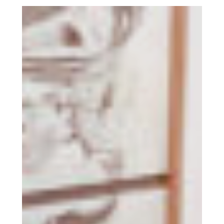
IntersectionsGalerie
Netplus