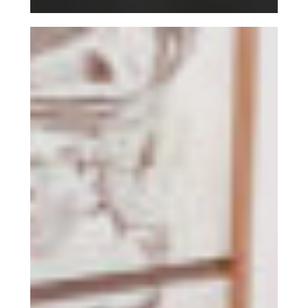
IntersectionsGalerie
Netplus