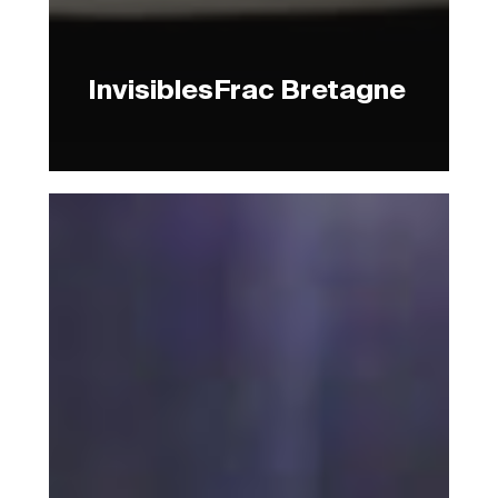
InvisiblesFrac Bretagne
MarathonMusée
de
la
Poste