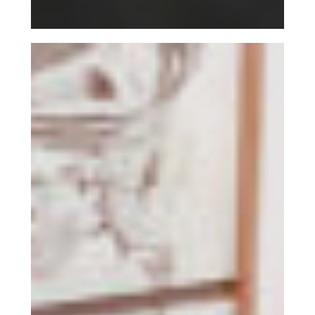
IntersectionsGalerie
Netplus