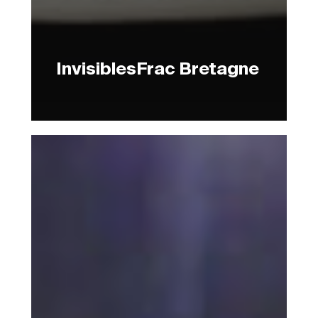
InvisiblesFrac Bretagne
MarathonMusée
de
la
Poste